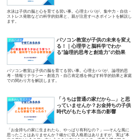
水泳は子供の脳と心を育てる習い事。心理士パパが、集中力・自信・
ストレス発散などの科学的効果と、親が注意すべきポイントを解説し
ます。
パソコン教室が子供の未来を変え
子供の成長
る！｜心理学と脳科学でわか
る“論理的思考と創造力”の効果
パソコン教室は子供の脳を育てる習い事。心理士パパが、論理的思
考・情報リテラシー・創造力・自己肯定感を伸ばす科学的効果と家庭
での関わり方を解説します。
「うちは普通の家だから…」と思
効果的な育児方法
っていませんか？お金持ちの子供
時代がもたらす本当の影響
「お金持ちの家に生まれたら、やっぱり有利なの？」──そんな風に
思ったことはありませんか？確かに収入格差はありますが、実は“本