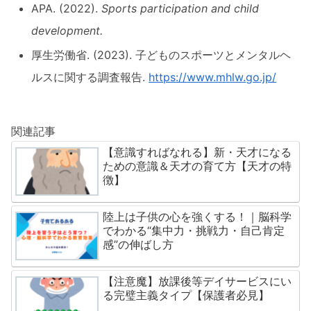
APA. (2022).
Sports participation and child
development.
厚生労働省. (2023). 子どものスポーツとメンタルヘ
ルスに関する調査報告.
https://www.mhlw.go.jp/
関連記事
【意識すればなれる】新・天才になる
ための意識＆天才の育て方【天才の特
徴】
陸上は子供の心を強くする！｜脳科学
でわかる“集中力・挑戦力・自己肯定
感”の伸ばし方
【注意魔】放課後等デイサービスにい
る完璧主義タイプ【保護者必見】