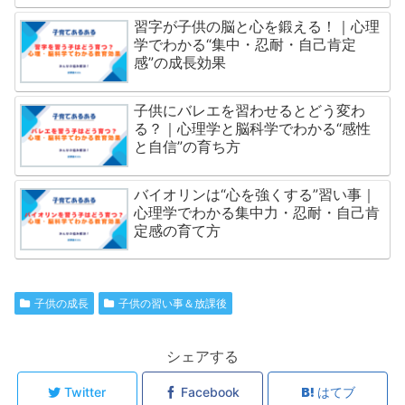
習字が子供の脳と心を鍛える！｜心理
学でわかる“集中・忍耐・自己肯定
感”の成長効果
子供にバレエを習わせるとどう変わ
る？｜心理学と脳科学でわかる“感性
と自信”の育ち方
バイオリンは“心を強くする”習い事｜
心理学でわかる集中力・忍耐・自己肯
定感の育て方
子供の成長
子供の習い事＆放課後
シェアする
Twitter
Facebook
はてブ