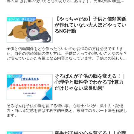
当の差”はお金の使い方と心のあり方にあります。児童心理の観点か
ら見ると、お金持ちの家庭では「お金の話題」「挑戦の許可...
【やっちゃだめ】子供と信頼関係
子供の習い事＆放課後
が作れていない大人ほどやってい
るNG行動
子供と信頼関係をどう作ったらいいのかお悩みの方は必見です！ま
た、自分の信頼関係の作り方は、子供にとって心地いいことなのか？
と悩んでいるかたも気になる内容となっています。子供との関わり方
を見直して改善していくことで、子供との距離が縮まり、子供から信
頼される大人になれるように役立ててください！
そろばんが子供の脳を変える！｜
子供の成長
心理学と脳科学でわかる“計算力
だけじゃない成長効果”
そろばんは子供の脳を育てる習い事。心理士パパが、集中力・記憶
力・自己肯定感を伸ばす科学的根拠と、家庭でのサポート法を解説し
ます。
空手が子供の心を育てる！｜心理
子供の成長