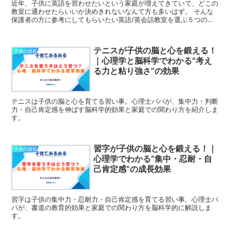
近年、子供に英語を習わせたいという家庭が増えてきていて、どこの
教室に通わせたらいいか決めきれないなんて方も多いはず。 そんな
保護者の方に参考にしてもらいたい英語/英会話教室を選ぶ５つのポ
イントを記事にさせていただきましたので、 子供に合った英会話教
室を探す手助けになれればうれしく思います。
テニスが子供の脳と心を鍛える！
子供の成長
｜心理学と脳科学でわかる“考え
る力と粘り強さ”の効果
テニスは子供の脳と心を育てる習い事。心理士パパが、集中力・判断
力・自己肯定感を伸ばす脳科学的効果と家庭での関わり方を紹介しま
す。
習字が子供の脳と心を鍛える！｜
子供の成長
心理学でわかる“集中・忍耐・自
己肯定感”の成長効果
習字は子供の集中力・忍耐力・自己肯定感を育てる習い事。心理士パ
パが、書道の教育的効果と家庭での関わり方を脳科学的に解説しま
す。