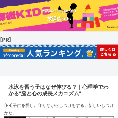
放課後の子供は伸び盛り
放課後kids
[PR]
水泳を習う子はなぜ伸びる？｜心理学でわ
かる“脳と心の成長メカニズム”
[PR]子供を愛し。守りながらしつけをする。新しいしつけ
かた。