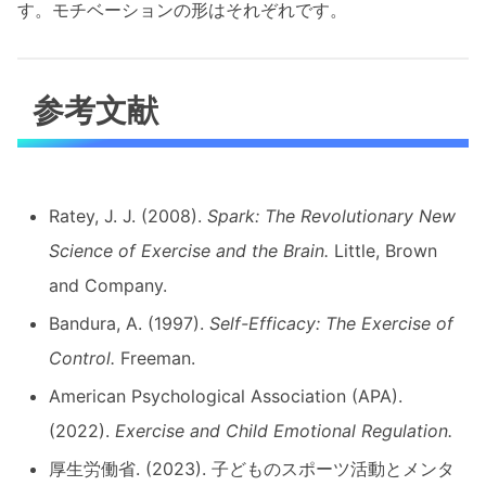
す。モチベーションの形はそれぞれです。
参考文献
Ratey, J. J. (2008).
Spark: The Revolutionary New
Science of Exercise and the Brain.
Little, Brown
and Company.
Bandura, A. (1997).
Self-Efficacy: The Exercise of
Control.
Freeman.
American Psychological Association (APA).
(2022).
Exercise and Child Emotional Regulation.
厚生労働省. (2023). 子どものスポーツ活動とメンタ