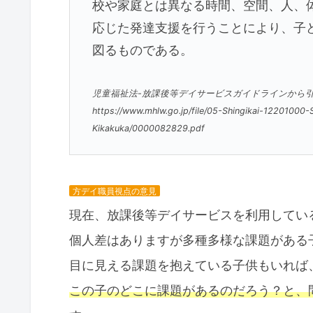
校や家庭とは異なる時間、空間、人、
応じた発達支援を行うことにより、子
図るものである。
児童福祉法-放課後等デイサービスガイドラインから
https://www.mhlw.go.jp/file/05-Shingikai-1220100
Kikakuka/0000082829.pdf
方デイ職員視点の意見
現在、放課後等デイサービスを利用してい
個人差はありますが多種多様な課題がある
目に見える課題を抱えている子供もいれば
この子のどこに課題があるのだろう？と、