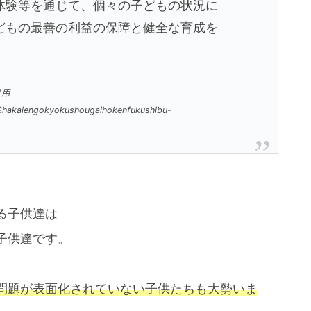
体験等を通じて、個々の子どもの状況に
どもの最善の利益の保障と健全な育成を
引用
0-Shakaiengokyokushougaihokenfukushibu-
る子供達は
子供達です。
、
問題が表面化されていない子供たちも大勢いま