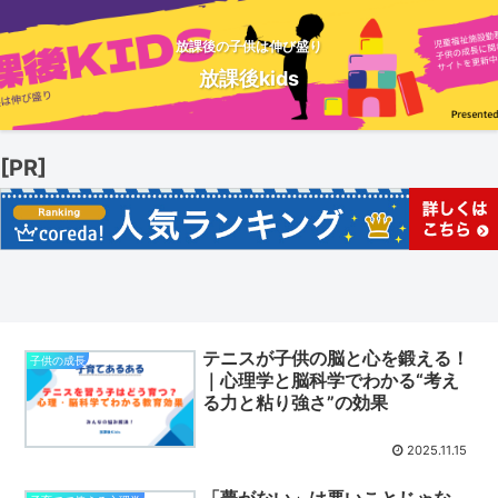
放課後の子供は伸び盛り
放課後kids
[PR]
テニスが子供の脳と心を鍛える！
子供の成長
｜心理学と脳科学でわかる“考え
る力と粘り強さ”の効果
2025.11.15
「夢がない」は悪いことじゃな