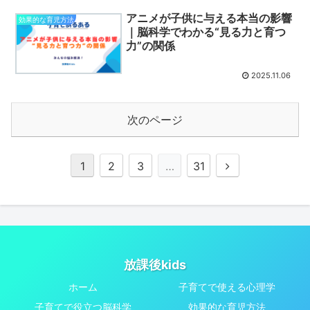
アニメが子供に与える本当の影響
効果的な育児方法
｜脳科学でわかる“見る力と育つ
力”の関係
2025.11.06
次のページ
次
1
2
3
…
31
へ
放課後kids
ホーム
子育てで使える心理学
子育てで役立つ脳科学
効果的な育児方法