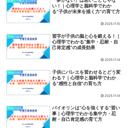
子育てで使える心理学
い！｜心理学と脳科学でわか
る“子供が未来を描く力”の育て方
2025.11.15
習字が子供の脳と心を鍛える！｜
子供の成長
心理学でわかる“集中・忍耐・自
己肯定感”の成長効果
2025.11.14
子供にバレエを習わせるとどう変
子供の成長
わる？｜心理学と脳科学でわか
る“感性と自信”の育ち方
2025.11.14
バイオリンは“心を強くする”習い
子供の成長
事｜心理学でわかる集中力・忍
耐・自己肯定感の育て方