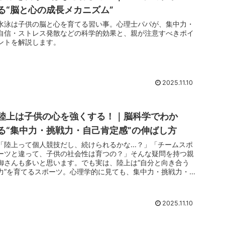
る“脳と心の成長メカニズム”
水泳は子供の脳と心を育てる習い事。心理士パパが、集中力・
自信・ストレス発散などの科学的効果と、親が注意すべきポイ
ントを解説します。
2025.11.10
陸上は子供の心を強くする！｜脳科学でわか
る“集中力・挑戦力・自己肯定感”の伸ばし方
「陸上って個人競技だし、続けられるかな…？」「チームスポ
ーツと違って、子供の社会性は育つの？」そんな疑問を持つ親
御さんも多いと思います。でも実は、陸上は“自分と向き合う
力”を育てるスポーツ。心理学的に見ても、集中力・挑戦力・
自己効力感（自分...
2025.11.10