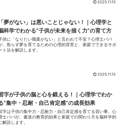
2025.11.15
「夢がない」は悪いことじゃない！｜心理学と
脳科学でわかる“子供が未来を描く力”の育て方
子供に「なりたい職業がない」と言われて不安？心理士パパ
が、焦らず夢を育てるための心理的背景と、家庭でできるサポ
ート法を解説します。
2025.11.15
習字が子供の脳と心を鍛える！｜心理学でわか
る“集中・忍耐・自己肯定感”の成長効果
習字は子供の集中力・忍耐力・自己肯定感を育てる習い事。心
理士パパが、書道の教育的効果と家庭での関わり方を脳科学的
に解説します。