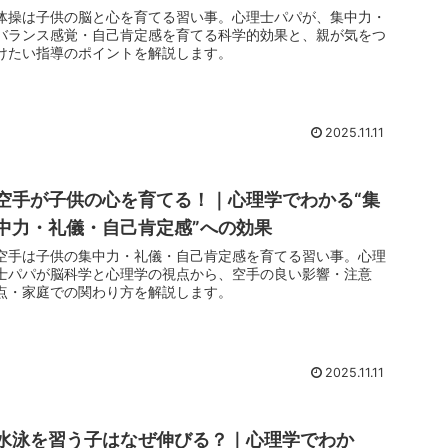
体操は子供の脳と心を育てる習い事。心理士パパが、集中力・
バランス感覚・自己肯定感を育てる科学的効果と、親が気をつ
けたい指導のポイントを解説します。
2025.11.11
空手が子供の心を育てる！｜心理学でわかる“集
中力・礼儀・自己肯定感”への効果
空手は子供の集中力・礼儀・自己肯定感を育てる習い事。心理
士パパが脳科学と心理学の視点から、空手の良い影響・注意
点・家庭での関わり方を解説します。
2025.11.11
水泳を習う子はなぜ伸びる？｜心理学でわか