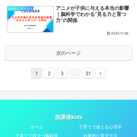
アニメが子供に与える本当の影響
効果的な育児方法
｜脳科学でわかる“見る力と育つ
力”の関係
2025.11.06
次のページ
次
1
2
3
…
31
へ
放課後kids
ホーム
子育てで使える心理学
子育てで役立つ脳科学
効果的な育児方法