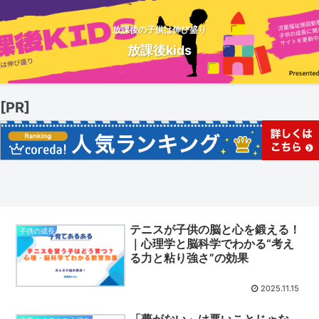
放課後の子供は伸び盛り
放課後kids
[PR]
テニスが子供の脳と心を鍛える！
子供の成長
｜心理学と脳科学でわかる“考え
る力と粘り強さ”の効果
2025.11.15
「夢がない」は悪いことじゃな