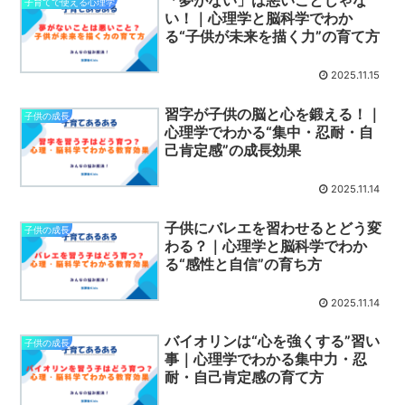
子育てで使える心理学
い！｜心理学と脳科学でわか
る“子供が未来を描く力”の育て方
2025.11.15
習字が子供の脳と心を鍛える！｜
子供の成長
心理学でわかる“集中・忍耐・自
己肯定感”の成長効果
2025.11.14
子供にバレエを習わせるとどう変
子供の成長
わる？｜心理学と脳科学でわか
る“感性と自信”の育ち方
2025.11.14
バイオリンは“心を強くする”習い
子供の成長
事｜心理学でわかる集中力・忍
耐・自己肯定感の育て方