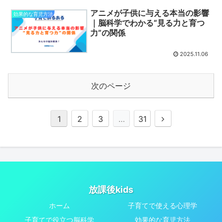
アニメが子供に与える本当の影響
効果的な育児方法
｜脳科学でわかる“見る力と育つ
力”の関係
2025.11.06
次のページ
次
1
2
3
…
31
へ
放課後kids
ホーム
子育てで使える心理学
子育てで役立つ脳科学
効果的な育児方法