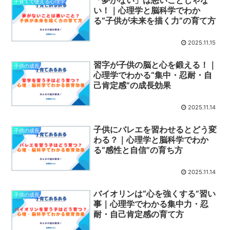
子育てで使える心理学
い！｜心理学と脳科学でわか
る“子供が未来を描く力”の育て方
2025.11.15
習字が子供の脳と心を鍛える！｜
子供の成長
心理学でわかる“集中・忍耐・自
己肯定感”の成長効果
2025.11.14
子供にバレエを習わせるとどう変
子供の成長
わる？｜心理学と脳科学でわか
る“感性と自信”の育ち方
2025.11.14
バイオリンは“心を強くする”習い
子供の成長
事｜心理学でわかる集中力・忍
耐・自己肯定感の育て方