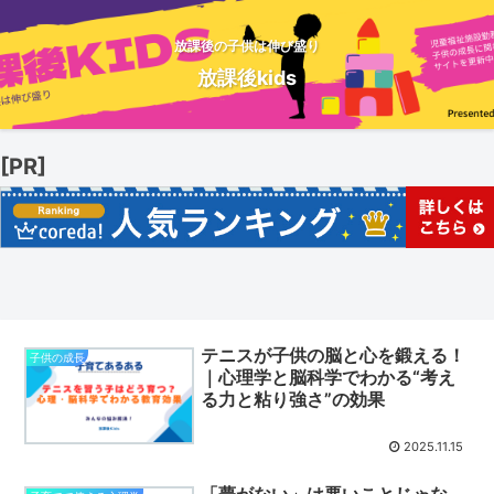
放課後の子供は伸び盛り
放課後kids
[PR]
テニスが子供の脳と心を鍛える！
子供の成長
｜心理学と脳科学でわかる“考え
る力と粘り強さ”の効果
2025.11.15
「夢がない」は悪いことじゃな